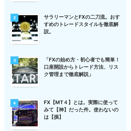
サラリーマンとFXの二刀流。おす
2
すめのトレードスタイルを徹底解
説。
「FXの始め方・初心者でも簡単！
3
口座開設からトレード方法、リス
ク管理まで徹底解説」
FX【MT４】とは。実際に使って
4
みて【神】だった件。使わないの
は【損】