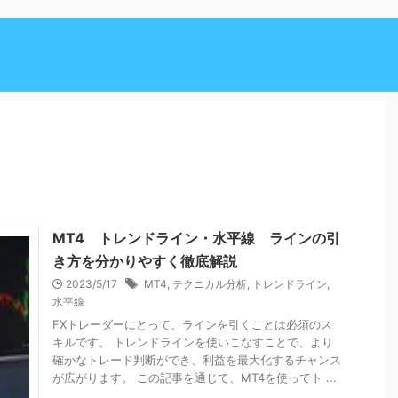
MT4 トレンドライン・水平線 ラインの引
き方を分かりやすく徹底解説
2023/5/17
MT4
,
テクニカル分析
,
トレンドライン
,
水平線
FXトレーダーにとって、ラインを引くことは必須のス
キルです。 トレンドラインを使いこなすことで、より
確かなトレード判断ができ、利益を最大化するチャンス
が広がります。 この記事を通じて、MT4を使ってト ...