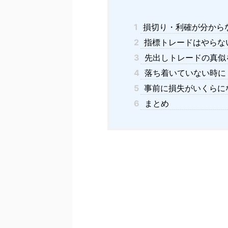
1
損切り・利確が分から
2
指標トレードはやらな
3
先出しトレードの真似
4
落ち着いていない時に
5
事前に損失がいくらに
6
まとめ