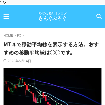
" />
FX初心者向けブログ
きんぐぶろぐ
HOME
>
FX
>
MT４で移動平均線を表示する方法、おす
すめの移動平均線は○○です。
2023年5月14日